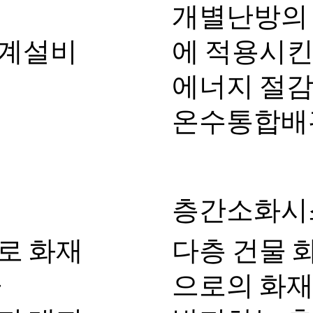
개별난방의
기계설비
에 적용시
에너지 절감
온수통합배
층간소화시
로 화재
다층 건물 화
가
으로의 화재