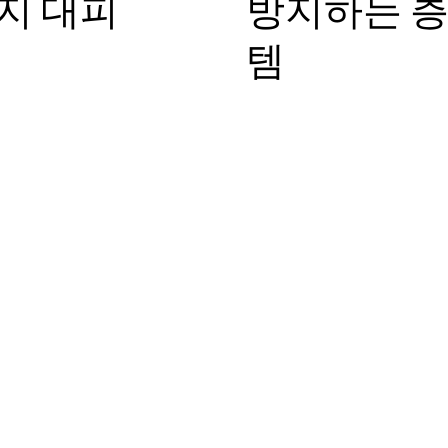
지 대피
방지하는 층
템