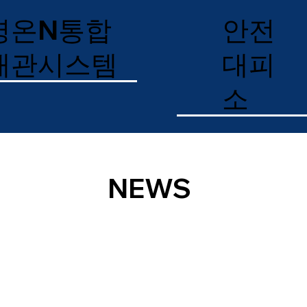
명온N통합
안전
배관시스템
대피
소
NEWS