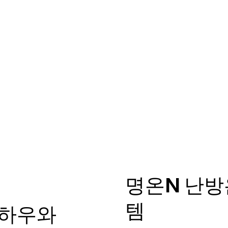
명온N 난
템
노하우와